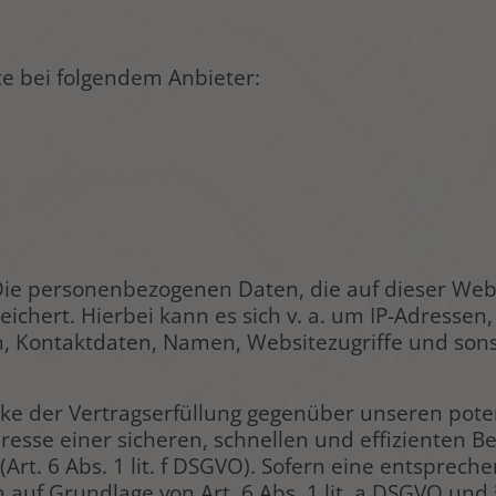
te bei folgendem Anbieter:
Die personenbezogenen Daten, die auf dieser Web
eichert. Hierbei kann es sich v. a. um IP-Adresse
 Kontaktdaten, Namen, Websitezugriffe und sonst
cke der Vertragserfüllung gegenüber unseren po
teresse einer sicheren, schnellen und effizienten 
Art. 6 Abs. 1 lit. f DSGVO). Sofern eine entsprech
h auf Grundlage von Art. 6 Abs. 1 lit. a DSGVO und