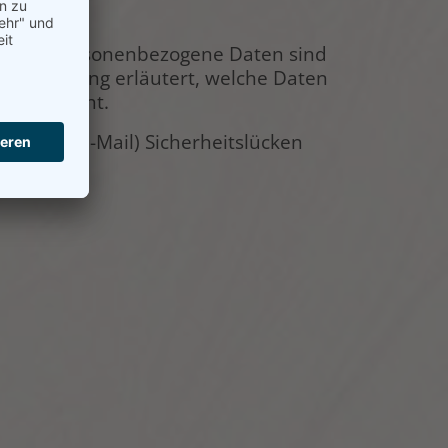
oben. Personenbezogene Daten sind
utzerklärung erläutert, welche Daten
s geschieht.
tion per E-Mail) Sicherheitslücken
 möglich.