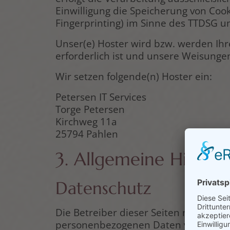
Einwilligung die Speicherung von Cook
Fingerprinting) im Sinne des TTDSG umf
Unser(e) Hoster wird bzw. werden Ihre
erforderlich ist und unsere Weisunge
Wir setzen folgende(n) Hoster ein:
Petersen IT Services
Torge Petersen
Kirchweg 11a
25794 Pahlen
3. Allgemeine Hinweis
Datenschutz
Die Betreiber dieser Seiten nehmen d
personenbezogenen Daten vertraulich