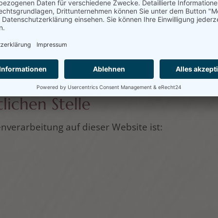
erden verschiedene personenbezogene Daten erh
tifiziert werden können. Die vorliegende Datensch
. Sie erläutert auch, wie und zu welchem Zweck da
übertragung im Internet (z. B. bei der Kommunika
z der Daten vor dem Zugriff durch Dritte ist nicht
lichen Stelle
enverarbeitung auf dieser Website ist: