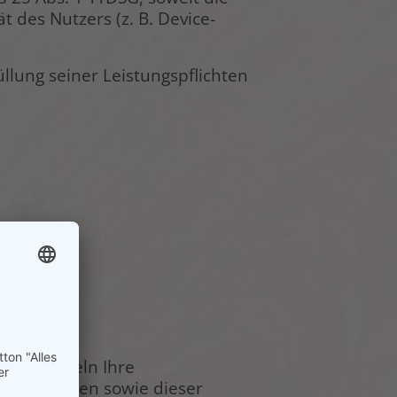
 des Nutzers (z. B. Device-
llung seiner Leistungspflichten
ir behandeln Ihre
orschriften sowie dieser