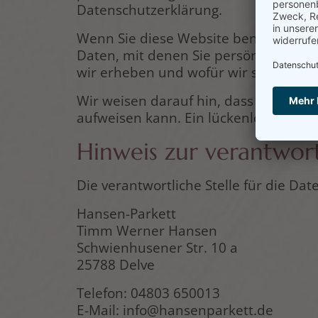
Datenschutzerklärung.
Wenn Sie diese Website benutzen, w
Daten, mit denen Sie persönlich iden
wir erheben und wofür wir sie nutzen
Wir weisen darauf hin, dass die Daten
aufweisen kann. Ein lückenloser Schut
Hinweis zur verantwort
Die verantwortliche Stelle für die Dat
Hansen-Parkett
Timm Werner Hansen
Schwienhusener Str. 10 a
25788 Delve
Telefon: 04803 650013
E-Mail: info@hansenparkett.de