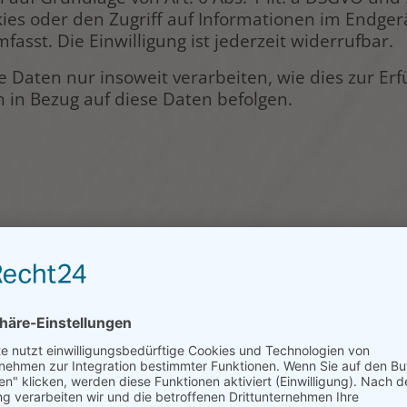
ies oder den Zugriff auf Informationen im Endgerät
asst. Die Einwilligung ist jederzeit widerrufbar.
 Daten nur insoweit verarbeiten, wie dies zur Erfü
n in Bezug auf diese Daten befolgen.
e und Pflicht­informationen
en Schutz Ihrer persönlichen Daten sehr ernst. W
 und entsprechend den gesetzlichen Datenschutzv