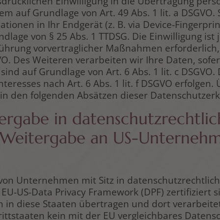
usdrücklichen Einwilligung in die Übertragung per
m auf Grundlage von Art. 49 Abs. 1 lit. a DSGVO. 
tionen in Ihr Endgerät (z. B. via Device-Fingerprint
dlage von § 25 Abs. 1 TTDSG. Die Einwilligung ist 
führung vorvertraglicher Maßnahmen erforderlich, 
VO. Des Weiteren verarbeiten wir Ihre Daten, sofer
 sind auf Grundlage von Art. 6 Abs. 1 lit. c DSGVO
eresses nach Art. 6 Abs. 1 lit. f DSGVO erfolgen. Ü
in den folgenden Absätzen dieser Datenschutzerkl
rgabe in datenschutzrechtlich
e Weitergabe an US-Unternehm
n Unternehmen mit Sitz in datenschutzrechtlich n
EU-US-Data Privacy Framework (DPF) zertifiziert si
in diese Staaten übertragen und dort verarbeitet
rittstaaten kein mit der EU vergleichbares Daten